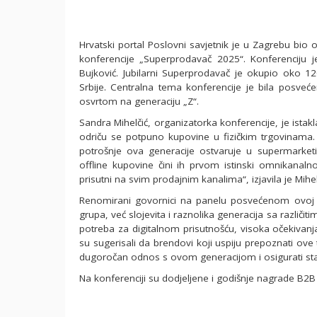
Hrvatski portal Poslovni savjetnik je u Zagrebu bio
konferencije „Superprodavač 2025“. Konferenciju j
Bujković. Jubilarni Superprodavač je okupio oko 12
Srbije. Centralna tema konferencije je bila posve
osvrtom na generaciju „Z“.
Sandra Mihelčić, organizatorka konferencije, je istakla
odriču se potpuno kupovine u fizičkim trgovinama.
potrošnje ova generacije ostvaruje u supermarketi
offline kupovine čini ih prvom istinski omnikanal
prisutni na svim prodajnim kanalima“, izjavila je Mihel
Renomirani govornici na panelu posvećenom ovoj te
grupa, već slojevita i raznolika generacija sa različit
potreba za digitalnom prisutnošću, visoka očekivan
su sugerisali da brendovi koji uspiju prepoznati ove tr
dugoročan odnos s ovom generacijom i osigurati sta
Na konferenciji su dodjeljene i godišnje nagrade B2