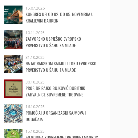
15.07.2026.
KONGRES UFI OD 02. DO 05. NOVEMBRA U
KRALJEVINI BAHREIN
10.11.2025.
ZATVORENO USPJEŠNO EVROPSKO
PRVENSTVO U ŠAHU ZA MLADE
31.10.2025.
NA JADRANSKOM SAJMU U TOKU EVROPSKO
PRVENSTVO U ŠAHU ZA MLADE
30.10.2025.
PROF. DR RAJKO BUJKOVIĆ DOBITNIK
ZAHVALNICE SUVREMENE TRGOVINE
16.10.2025.
POMOĆ AI U ORGANIZACIJI SAJMOVA I
DOGAĐAJA
15.10.2025.
50 GODINA SUVREMENE TRGOVINE I MAGROS