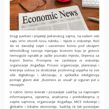
Dragi partneri i prijatelji Jadranskog sajma, na našem veb
sajtu smo otvorili novu rubriku – Vijesti iz industrije. Reći
da se današnji svijet i savremeni biznisi pod uticajem
tehnološkog razvoja mjenjaju brzinom koju je gotovo
nemoguće ispratiti je opšte poznato mjesto, činjenica sa
kojom živimo. Promjene ne zaobilaze ni industriju
organizacije događaja. Procesi organizacije, planiranja i
kreiranja uslova za dostizanje poslovnog uspjeha se sve
više digitalizuju i ubrzavaju, a vještačka inteligencija
postaje glavni alat. „Business as usual“ je siguran put u
neuspjeh.
U rubrici ćemo kreirati i postavljati sadržaj sa najnovijim
informacijama, vijestima, analizama i predviđanjima iz
svijeta sajmova, organizacije događaja, MICE industrije i
globalne i lokalne ekonomije. Sadržaj će biti postavljan